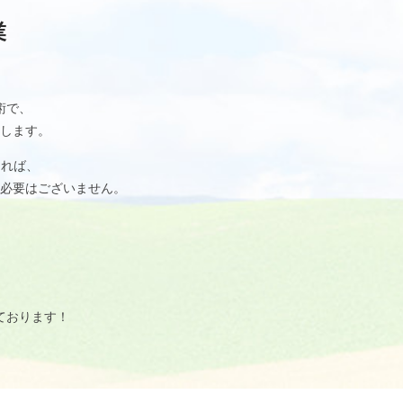
業
術で、
します。
あれば、
必要はございません。
ております！