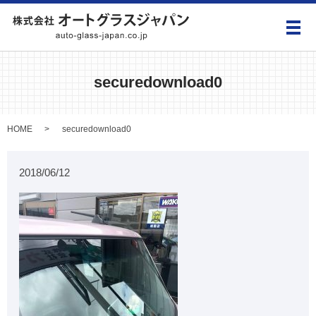
メ
securedownload0
HOME
securedownload0
2018/06/12