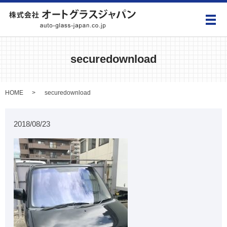
メ
securedownload
HOME
securedownload
2018/08/23