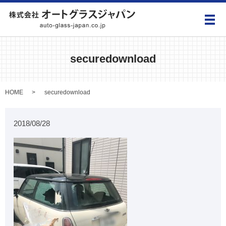
メ
securedownload
HOME
securedownload
2018/08/28