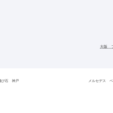
大阪 
飛び石 神戸
メルセデス ベ