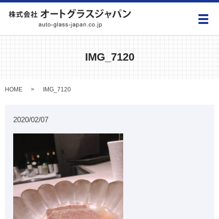
メ
IMG_7120
HOME
IMG_7120
2020/02/07