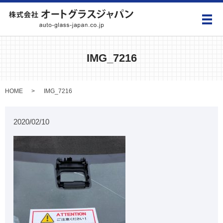
メ
IMG_7216
HOME
IMG_7216
2020/02/10