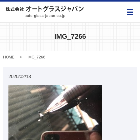
メ
IMG_7266
HOME
IMG_7266
2020/02/13