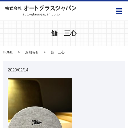
メ
鮨 三心
HOME
お知らせ
鮨 三心
2020/02/14