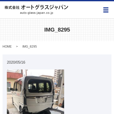
メ
IMG_8295
HOME
IMG_8295
2020/05/16