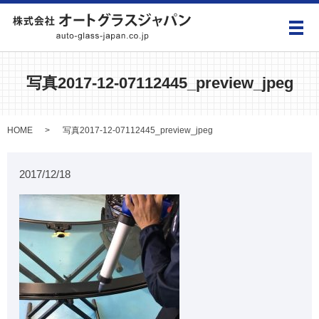
メ
写真2017-12-07112445_preview_jpeg
HOME
写真2017-12-07112445_preview_jpeg
2017/12/18