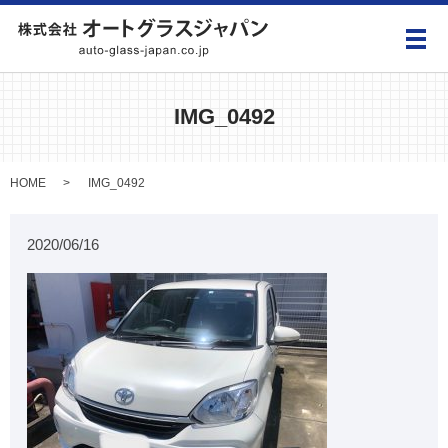
メ
IMG_0492
HOME
IMG_0492
2020/06/16