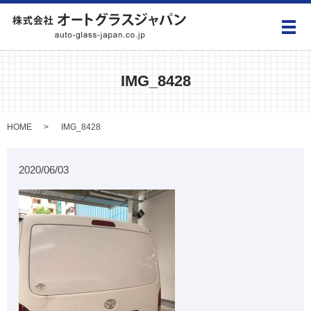
メ
IMG_8428
HOME
IMG_8428
2020/06/03