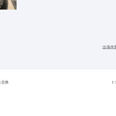
出張作
ス交換
ト