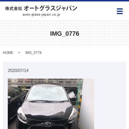
メ
IMG_0776
HOME
IMG_0776
2020/07/14