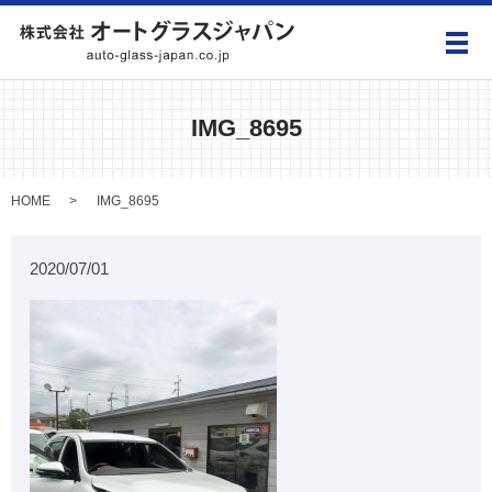
メ
IMG_8695
HOME
IMG_8695
2020/07/01