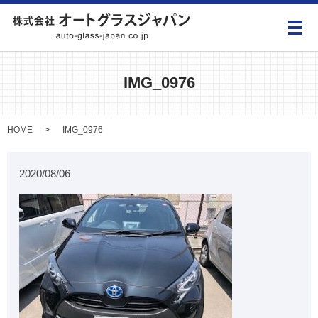
メ
IMG_0976
HOME
IMG_0976
2020/08/06