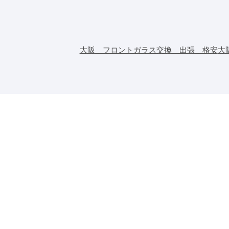
大阪 フロントガラス交換 出張 格安
大