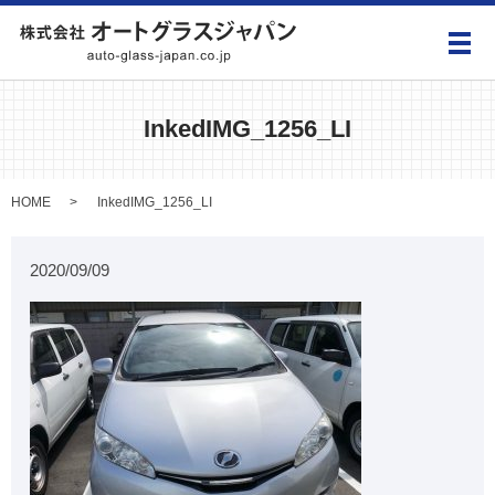
メ
InkedIMG_1256_LI
HOME
InkedIMG_1256_LI
2020/09/09