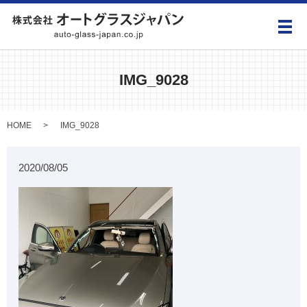
メ
IMG_9028
HOME
IMG_9028
2020/08/05