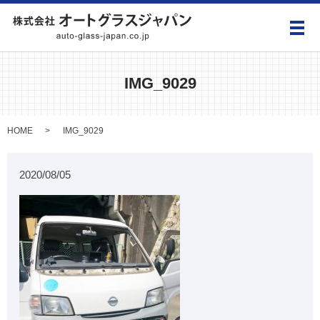
メ
IMG_9029
HOME
IMG_9029
2020/08/05