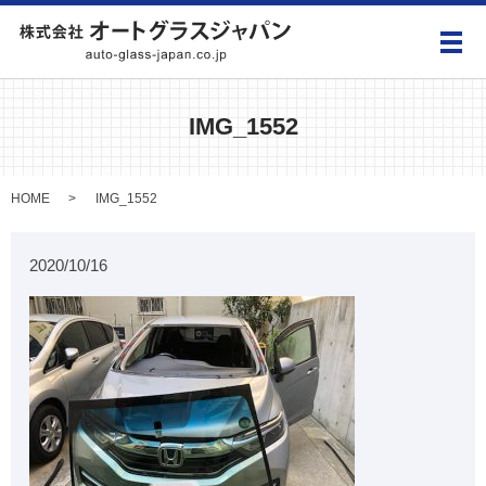
メ
IMG_1552
HOME
IMG_1552
2020/10/16