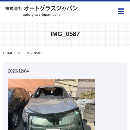
メ
IMG_0587
HOME
IMG_0587
2020/12/04