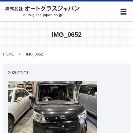
メ
IMG_0652
HOME
IMG_0652
2020/12/10