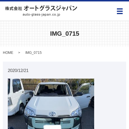
メ
IMG_0715
HOME
IMG_0715
2020/12/21