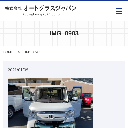
メ
IMG_0903
HOME
IMG_0903
2021/01/09