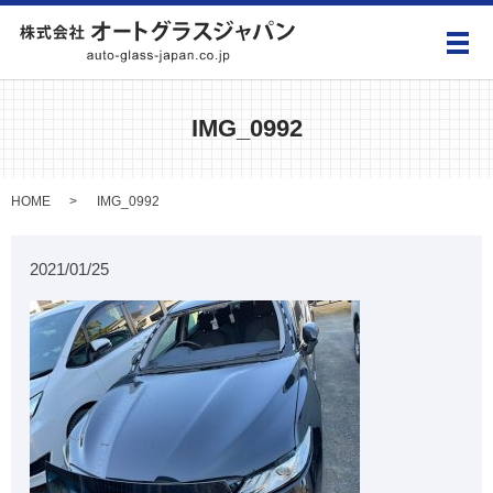
メ
IMG_0992
HOME
IMG_0992
2021/01/25