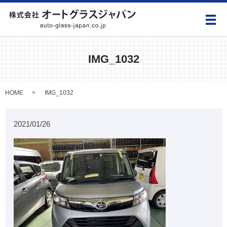
メ
IMG_1032
HOME
IMG_1032
2021/01/26