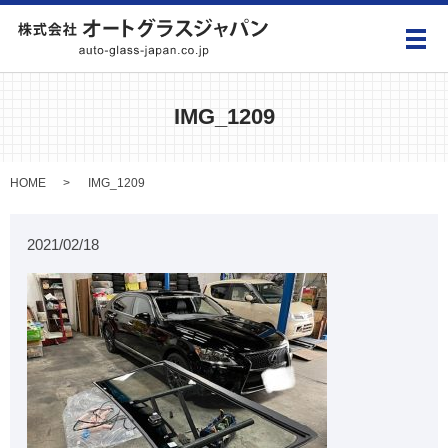
メ
IMG_1209
HOME
IMG_1209
2021/02/18