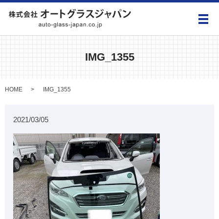
メ
IMG_1355
HOME
IMG_1355
2021/03/05