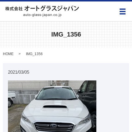
メ
IMG_1356
HOME
IMG_1356
2021/03/05