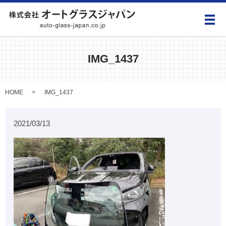
メ
IMG_1437
HOME
IMG_1437
2021/03/13