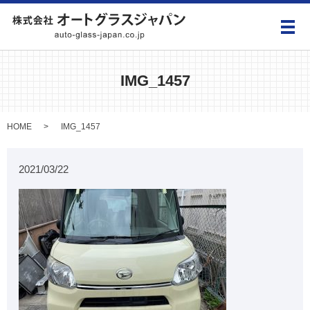
メ
IMG_1457
HOME
IMG_1457
2021/03/22