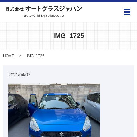
メ
IMG_1725
HOME
IMG_1725
2021/04/07