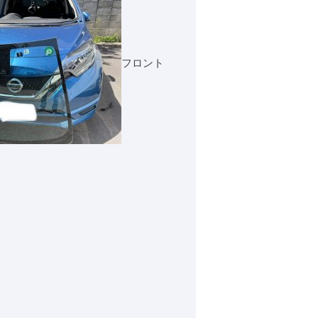
フロント
。