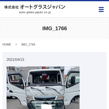
メ
IMG_1766
HOME
IMG_1766
2021/04/13