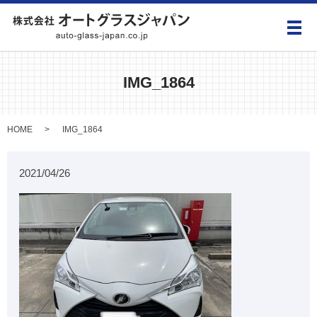
メ
IMG_1864
HOME
IMG_1864
2021/04/26