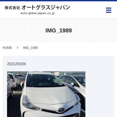
メ
IMG_1989
HOME
IMG_1989
2021/05/06