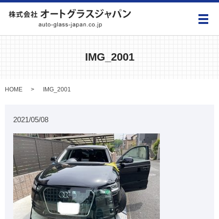
メ
IMG_2001
HOME
IMG_2001
2021/05/08