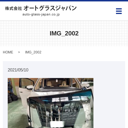
メ
IMG_2002
HOME
IMG_2002
2021/05/10