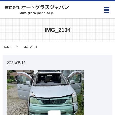
メ
IMG_2104
HOME
IMG_2104
2021/05/19