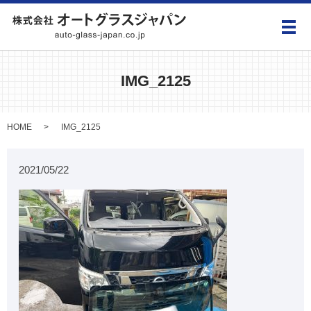
メ
IMG_2125
HOME
IMG_2125
2021/05/22