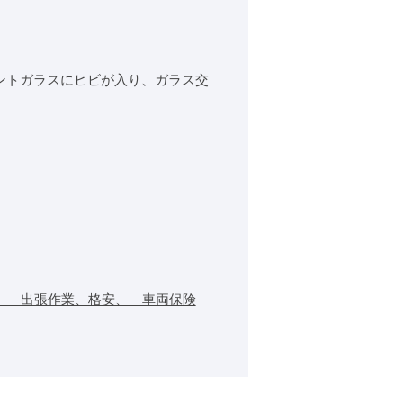
ロントガラスにヒビが入り、ガラス交
、 出張作業、格安、 車両保険