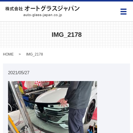
メ
IMG_2178
HOME
IMG_2178
2021/05/27