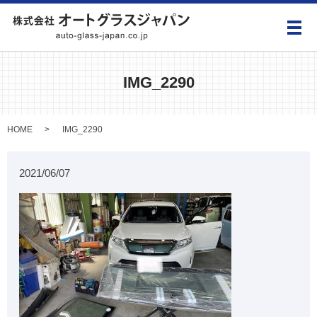
メ
IMG_2290
HOME
IMG_2290
2021/06/07