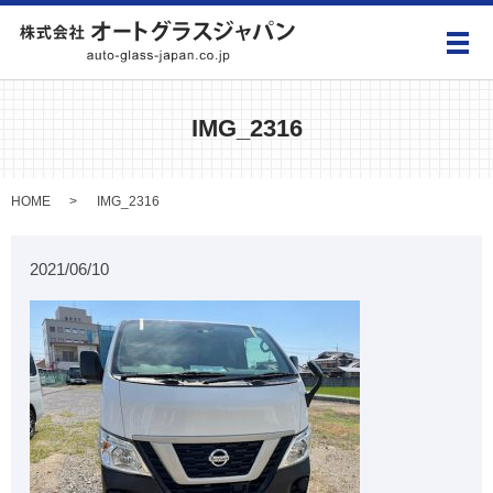
メ
IMG_2316
HOME
IMG_2316
2021/06/10