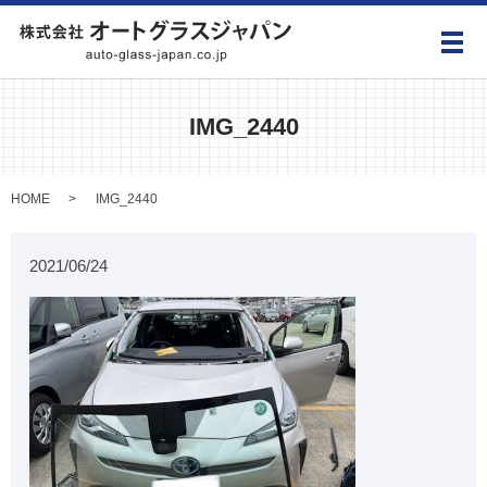
メ
IMG_2440
HOME
IMG_2440
2021/06/24