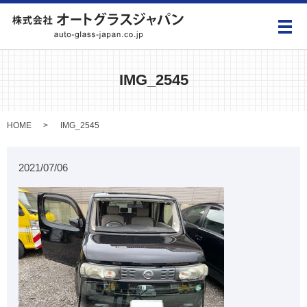
メ
IMG_2545
HOME
IMG_2545
2021/07/06