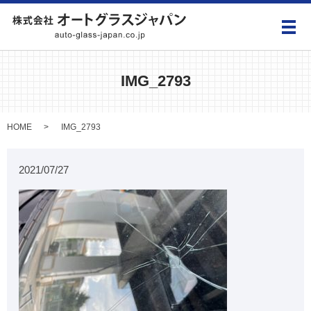
メ
IMG_2793
HOME
IMG_2793
2021/07/27