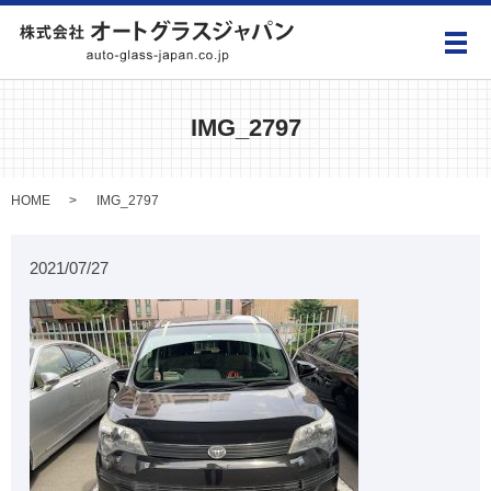
メ
IMG_2797
HOME
IMG_2797
2021/07/27